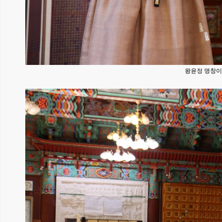
왕윤정 명창이