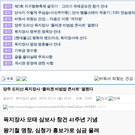
제5회 지구평화축제 글짓기ㆍ그리기 국제공모전 참가 안내
단식이 이렇게 무섭습니다(쿠키有) | 단식 템플스테이 적응기 | EBS 연습생의
비워서 되찾는 건강… 마음도 이젠 ‘저지방’
양주 도리산 육지장사 ‘콜라겐 비빔밥 콘서트’ 열렸다
육지장사 명부전 영옥단 안내
[현대불교] 평화의 랜드마크, 육지장사에 선다
육지장사 법당 범종불사 안내
기부금 영수증
글을 올리실때 주의사항
게시판 운영에 관한 사항
양주 도리산 육지장사 ‘콜라겐 비빔밥 콘서트’ 열렸다
글쓴이 :
육지장사
날짜 :
2024-10-21 (월) 10:41
조회 :
6395
http://www.ibulgyo.com/news/articleView.html?idxno=419483
(4600)
육지장사 모태 삼보사 창건 41주년 기념
왕기철 명창, 심청가 흥보가로 심금 울려