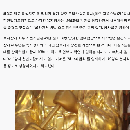
해동제일 지장성지로 잘 알려진 경기 양주 도리산 육지장사(회주 지원스님)가 ‘창사
장만일기도정진으로 가꿔진 육지장사는 10월20일 창건을 경축하면서 사부대중과 
을 즐겼고 맛깔스런 ‘콜라겐 비빔밥’으로 점심공양까지 함께 했다. 창사를 기념하여 ‘ha
육지장사 회주 지원스님은 45년 전 10여평 남짓한 임대법당으로 시작됐던 은평포교
창사 41주년은 육지장사의 모태인 삼보사가 창건된 기점으로 한 것이다. 지원스님은
대를 강화하면서 함께 108배도 하고 학업보다 학업에 임하는 자세도 가르쳤다. 잘
다”며 “당시 천년고찰에서도 열기 어려운 ‘백고좌법회’를 입재하여 100명의 선지
올 정도로 성황이었다고 회고했다.