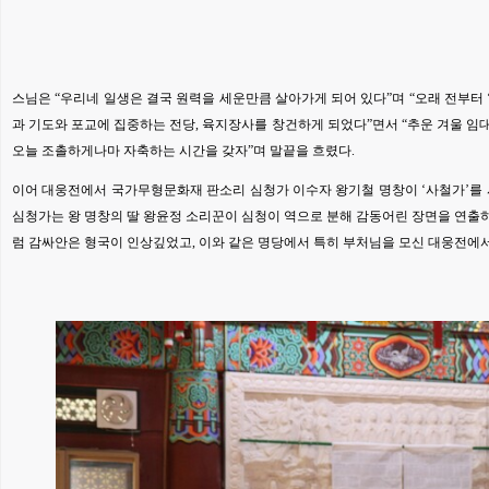
스님은 “우리네 일생은 결국 원력을 세운만큼 살아가게 되어 있다”며 “오래 전부터 
과 기도와 포교에 집중하는 전당, 육지장사를 창건하게 되었다”면서 “추운 겨울 
오늘 조촐하게나마 자축하는 시간을 갖자”며 말끝을 흐렸다.
이어 대웅전에서 국가무형문화재 판소리 심청가 이수자 왕기철 명창이 ‘사철가’를 시작
심청가는 왕 명창의 딸 왕윤정 소리꾼이 심청이 역으로 분해 감동어린 장면을 연출하
럼 감싸안은 형국이 인상깊었고, 이와 같은 명당에서 특히 부처님을 모신 대웅전에