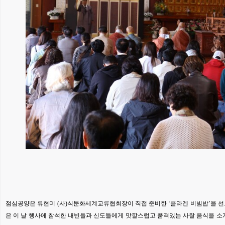
점심공양은 류현미 (사)식문화세계교류협회장이 직접 준비한 ‘콜라겐 비빔밥’을 선보
은 이 날 행사에 참석한 내빈들과 신도들에게 맛깔스럽고 품격있는 사찰 음식을 소